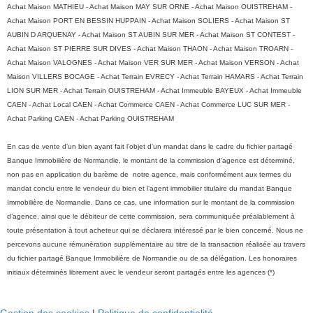
Achat Maison MATHIEU - Achat Maison MAY SUR ORNE - Achat Maison OUISTREHAM -
Achat Maison PORT EN BESSIN HUPPAIN - Achat Maison SOLIERS - Achat Maison ST
AUBIN D ARQUENAY - Achat Maison ST AUBIN SUR MER - Achat Maison ST CONTEST -
Achat Maison ST PIERRE SUR DIVES - Achat Maison THAON - Achat Maison TROARN -
Achat Maison VALOGNES - Achat Maison VER SUR MER - Achat Maison VERSON - Achat
Maison VILLERS BOCAGE - Achat Terrain EVRECY - Achat Terrain HAMARS - Achat Terrain
LION SUR MER - Achat Terrain OUISTREHAM - Achat Immeuble BAYEUX - Achat Immeuble
CAEN - Achat Local CAEN - Achat Commerce CAEN - Achat Commerce LUC SUR MER -
Achat Parking CAEN - Achat Parking OUISTREHAM
En cas de vente d’un bien ayant fait l’objet d’un mandat dans le cadre du fichier partagé
Banque Immobilière de Normandie, le montant de la commission d’agence est déterminé,
non pas en application du barème de notre agence, mais conformément aux termes du
mandat conclu entre le vendeur du bien et l’agent immobilier titulaire du mandat Banque
Immobilière de Normandie. Dans ce cas, une information sur le montant de la commission
d’agence, ainsi que le débiteur de cette commission, sera communiquée préalablement à
toute présentation à tout acheteur qui se déclarera intéressé par le bien concerné. Nous ne
percevons aucune rémunération supplémentaire au titre de la transaction réalisée au travers
du fichier partagé Banque Immobilière de Normandie ou de sa délégation. Les honoraires
initiaux déterminés librement avec le vendeur seront partagés entre les agences (*)