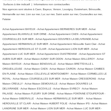
Surfaces à titre indicatif | Informations non contractuelles
Nos agences sont situées à Caen, Bayeux, Verson, Louvigny, Ouistreham, Bénouville,
Hermanville sur mer, Lion sur mer, Luc sur mer, Saint aubin sur mer, Courseulles sur mer,
Falaise
Achat Appartement BAYEUX - Achat Appartement BERNIERES SUR MER - Achat
Appartement BLAINVILLE SUR ORNE - Achat Appartement CAEN - Achat Appartement
COURSEULLES SUR MER - Achat Appartement DOUVRES LA DELIVRANDE Achat
Appartement HERMANVILLE SUR MER - Achat Appartement Hérouville Saint Clair - Achat
Appartement HEROUVILLE ST CLAIR - Achat Appartement LION SUR MER - Achat
Appartement LUC SUR MER - Achat Appartement OUISTREHAM - Achat Appartement ST
AUBIN SUR MER - Achat Maison AUNAY SUR ODON - Achat Maison BALLEROY - Achat
Maison BAYEUX - Achat Maison BENOUVILLE - Achat Maison BRETTEVILLE L
ORGUEILLEUSE - Achat Maison CAEN - Achat Maison CAIRON - Achat Maison CAMBES
EN PLAINE - Achat Maison COLLEVILLE MONTGOMERY - Achat Maison CORMELLES LE
ROYAL - Achat Maison COURSEULLES SUR MER - Achat Maison CRESSERONS - Achat
Maison CREULLY - Achat Maison DEMOUVILLE - Achat Maison DOUVRES LA
DELIVRANDE - Achat Maison ESCOVILLE - Achat Maison EVRECY - Achat Maison
FALAISE - Achat Maison FLEURY SUR ORNE - Achat Maison FONTAINE ETOUPEFOUR -
Achat Maison GIBERVILLE - Achat Maison HERMANVILLE SUR MER - Achat Maison
HEROUVILLE ST CLAIR - Achat Maison HUBERT FOLIE - Achat Maison IFS - Achat Maison
LANGRUNE SUR MER - Achat Maison LION SUR MER - Achat Maison LUC SUR MER -